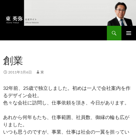
コ
ン
テ
ン
検
ツ
東英弥 公式サイト
索
へ
メインメ
ス
ニュー
キ
創業
ッ
プ
2011年3月6日
東
32年前、25歳で独立しました。初めは一人で会社案内を作
るデザイン会社。
色々な会社に訪問し、仕事依頼を頂き、今日があります。
あれから何年もたち、仕事範囲、社員数、御縁の輪も広が
りました。
いつも思うのですが、事業、仕事は社会の一翼を担ってい