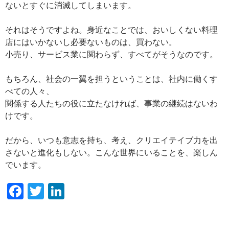
ないとすぐに消滅してしまいます。
それはそうですよね。身近なことでは、おいしくない料理
店にはいかないし必要ないものは、買わない。
小売り、サービス業に関わらず、すべてがそうなのです。
もちろん、社会の一翼を担うということは、社内に働くす
べての人々、
関係する人たちの役に立たなければ、事業の継続はないわ
けです。
だから、いつも意志を持ち、考え、クリエイテイブ力を出
さないと進化もしない。こんな世界にいることを、楽しん
でいます。
F
T
Li
ac
w
n
e
itt
k