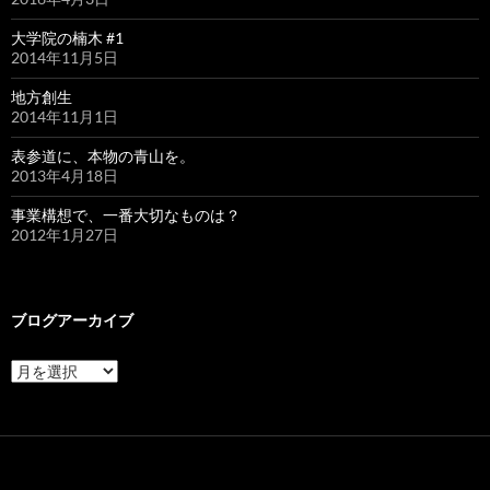
シ
大学院の楠木 #1
ョ
2014年11月5日
ン
地方創生
2014年11月1日
表参道に、本物の青山を。
2013年4月18日
事業構想で、一番大切なものは？
2012年1月27日
ブログアーカイブ
ブ
ロ
グ
ア
ー
カ
イ