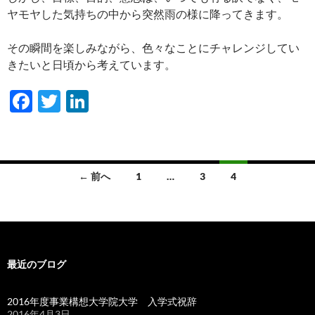
ヤモヤした気持ちの中から突然雨の様に降ってきます。
その瞬間を楽しみながら、色々なことにチャレンジしてい
きたいと日頃から考えています。
F
T
Li
ac
w
n
e
itt
k
b
er
e
投
← 前へ
1
…
3
4
o
dI
稿
o
n
ナ
k
ビ
最近のブログ
ゲ
ー
2016年度事業構想大学院大学 入学式祝辞
2016年4月3日