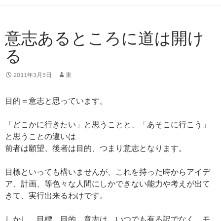
b
er
e
o
dI
意志あるところに道は開け
o
n
る
k
2011年3月5日
東
目的＝意志と思っています。
「どこかに行きたい」と思うことと、「あそこに行こう」
と思うことの違いは
前者は願望、後者は目的、つまり意志となります。
目標といっても構いませんが、これを持った時からアイデ
ア、計画、等色々な人間にしかできない能力や考えが出て
きて、実行出来るわけです。
しかし、目標、目的、意志は、いつでも有る訳でなく、モ