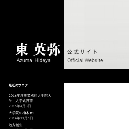
コ
ン
テ
ン
ツ
へ
ス
キ
ッ
プ
検
東英弥 公式サイト
索
Azuma Hideya Official Website
最近のブログ
2016年度事業構想大学院大
学 入学式祝辞
2016年4月3日
大学院の楠木 #1
2014年11月5日
地方創生