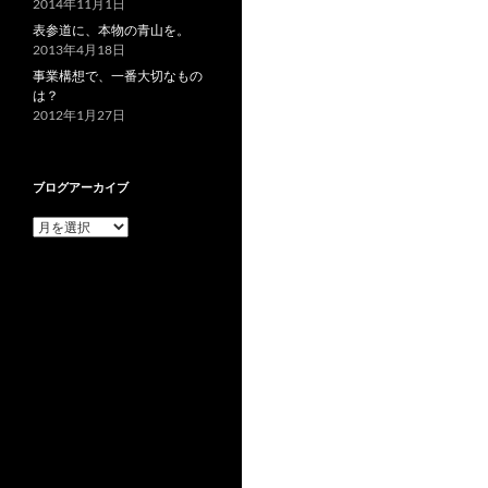
2014年11月1日
表参道に、本物の青山を。
2013年4月18日
事業構想で、一番大切なもの
は？
2012年1月27日
ブログアーカイブ
ブ
ロ
グ
ア
ー
カ
イ
ブ